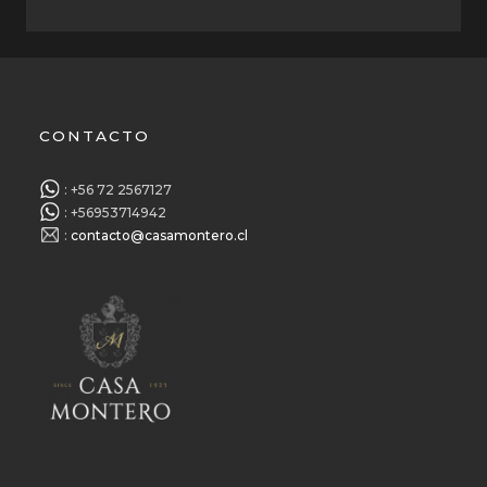
CONTACTO
: +56 72 2567127
: +56953714942
:
contacto@casamontero.cl